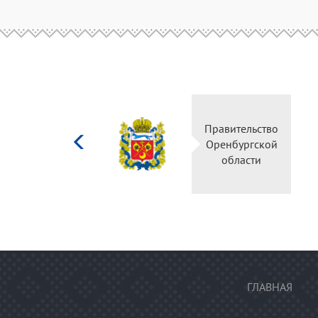
Министерство
Правительство
культуры
Оренбургской
Российской
области
федерации
ГЛАВНАЯ