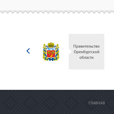
Министерство
Правител
культуры
Оренбур
Российской
облас
федерации
ГЛАВНАЯ