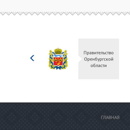
Министерство
Прави
культуры
Оренб
Российской
об
федерации
ГЛАВНАЯ