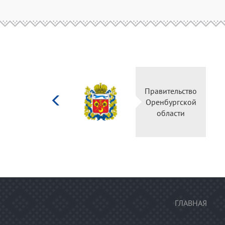
Министерство
Правительство
культуры
Оренбургской
Российской
области
федерации
ГЛАВНАЯ