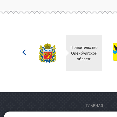
Министерство
Правительство
культуры
Оренбургской
Российской
области
федерации
ГЛАВНАЯ