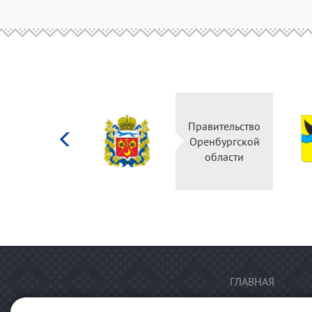
Министерство
Правительство
культуры
Оренбургской
Российской
области
федерации
ГЛАВНАЯ