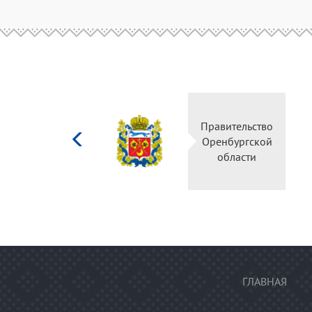
Министерство
Правительство
культуры
Оренбургской
Российской
области
федерации
ГЛАВНАЯ