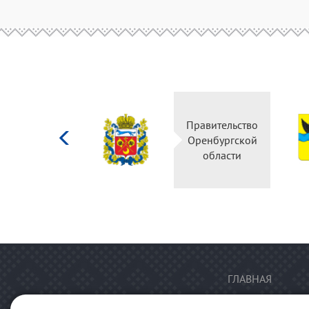
Министерство
Правительство
культуры
Оренбургской
Российской
области
федерации
ГЛАВНАЯ