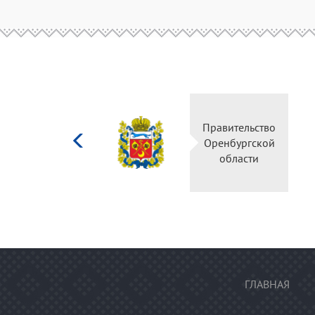
Министерство
Правительств
культуры
Оренбургско
Российской
области
федерации
ГЛАВНАЯ