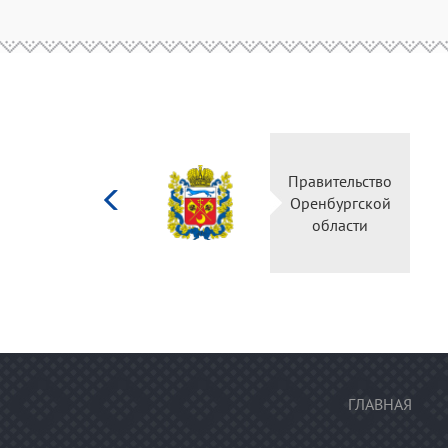
Министерство
Правительство
культуры
Оренбургской
Российской
области
федерации
ГЛАВНАЯ