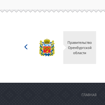
Министерство
Правительство
культуры
Оренбургской
Российской
области
федерации
ГЛАВНАЯ