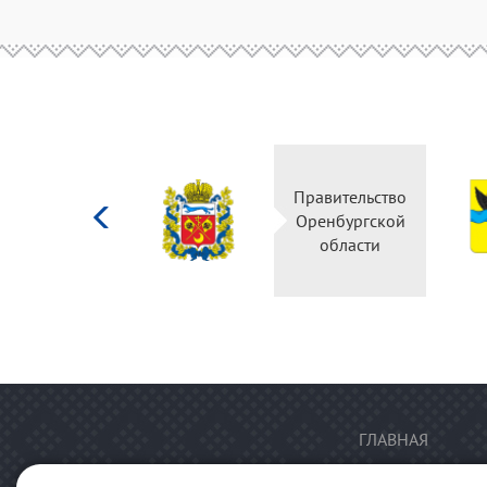
Министерство
Правительство
культуры
Оренбургской
Российской
области
федерации
ГЛАВНАЯ