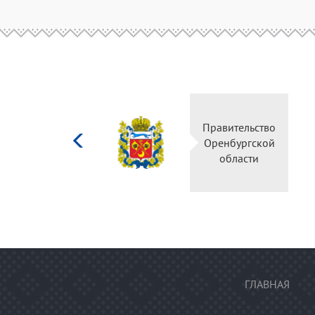
Министерство
Правительство
культуры
Оренбургской
Российской
области
федерации
ГЛАВНАЯ