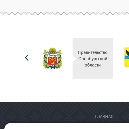
Министерство
Правительство
культуры
Оренбургской
Российской
области
федерации
ГЛАВНАЯ