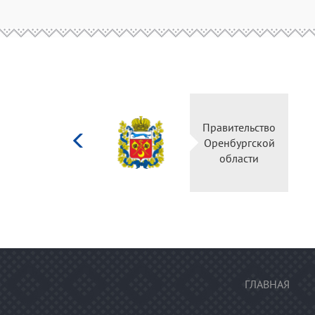
Министерство
Правительство
культуры
Оренбургской
Российской
области
федерации
ГЛАВНАЯ