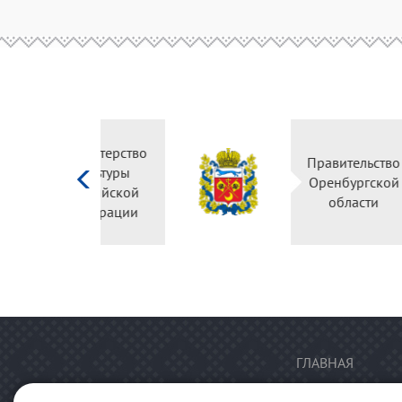
Министерство
культуры
Российской
федерации
ГЛАВНАЯ