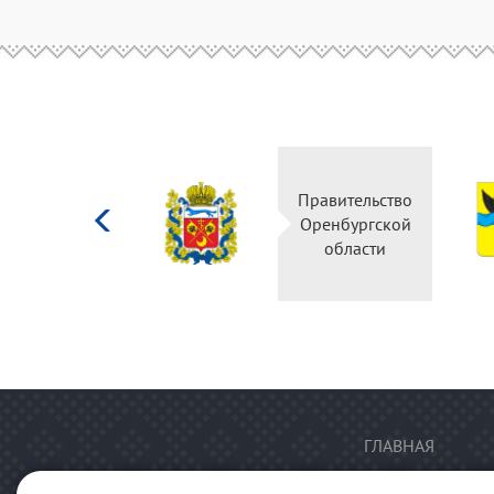
Министерство
Правительство
культуры
Оренбургской
Российской
области
федерации
ГЛАВНАЯ