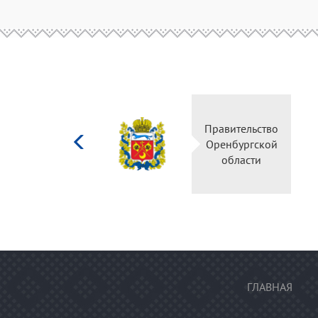
Министерство
Правите
культуры
Оренбу
Российской
обла
федерации
ГЛАВНАЯ