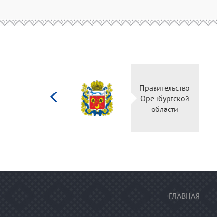
Министерство
Правитель
культуры
Оренбургс
Российской
област
федерации
ГЛАВНАЯ