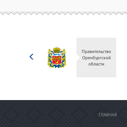
Министерство
Правительство
культуры
Оренбургской
Российской
области
федерации
ГЛАВНАЯ