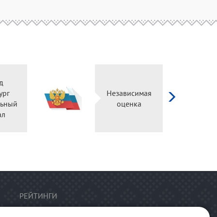
д
ург
Независимая
ьный
оценка
ал
РЕЙТИНГИ