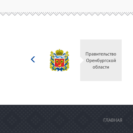
Министерство
Правительство
культуры
Оренбургской
Российской
области
федерации
ГЛАВНАЯ