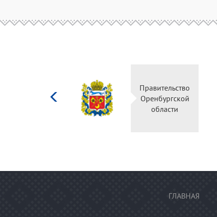
Министерство
Правительство
культуры
Оренбургской
Российской
области
федерации
ГЛАВНАЯ