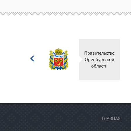
Министерство
Правительство
культуры
Оренбургской
Российской
области
федерации
ГЛАВНАЯ