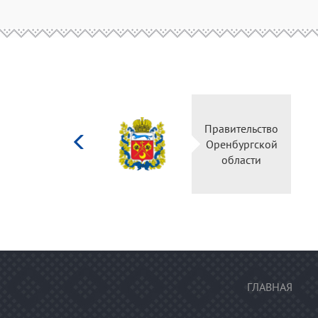
Министерство
Правительство
культуры
Оренбургской
Российской
области
федерации
ГЛАВНАЯ