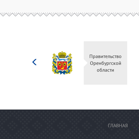
Министерство
Правительство
культуры
Оренбургской
Российской
области
федерации
ГЛАВНАЯ