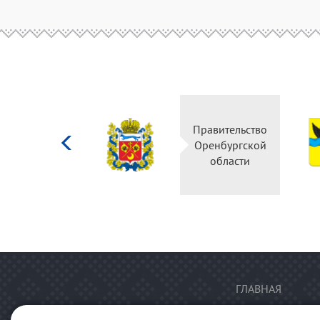
Министерство
Правительство
культуры
Оренбургской
Российской
области
федерации
ГЛАВНАЯ