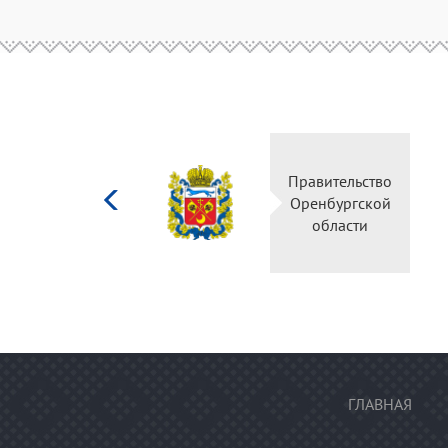
Министерство
Правите
культуры
Оренбу
Российской
обла
федерации
ГЛАВНАЯ