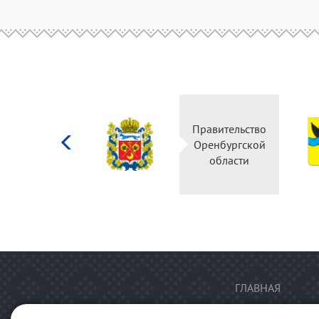
Министерство
Правительство
культуры
Оренбургской
Российской
области
федерации
ГЛАВНАЯ