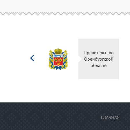
Министерство
Правительство
культуры
Оренбургской
Российской
области
федерации
ГЛАВНАЯ