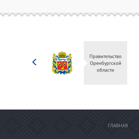
Министерство
Правительство
культуры
Оренбургской
Российской
области
федерации
ГЛАВНАЯ