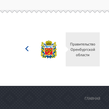
Министерство
Правительство
культуры
Оренбургской
Российской
области
федерации
ГЛАВНАЯ