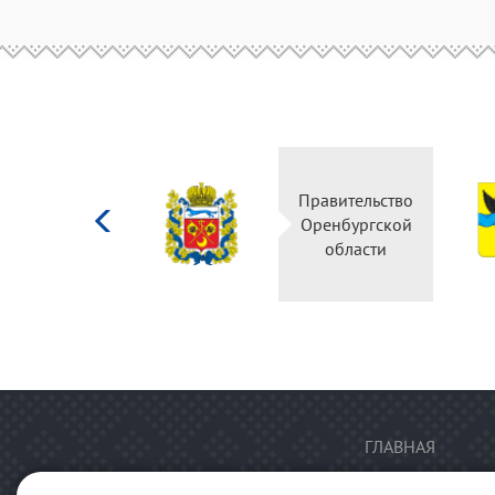
Министерство
Правительство
культуры
Оренбургской
Российской
области
федерации
ГЛАВНАЯ