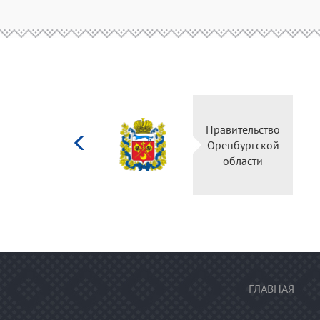
Министерство
Правительство
культуры
Оренбургской
Российской
области
федерации
ГЛАВНАЯ