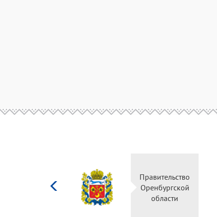
Министерство
Правительство
культуры
Оренбургской
Российской
области
федерации