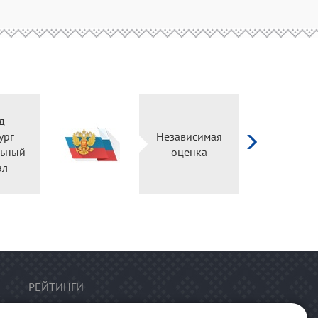
д
ург
Независимая
ьный
оценка
ал
РЕЙТИНГИ