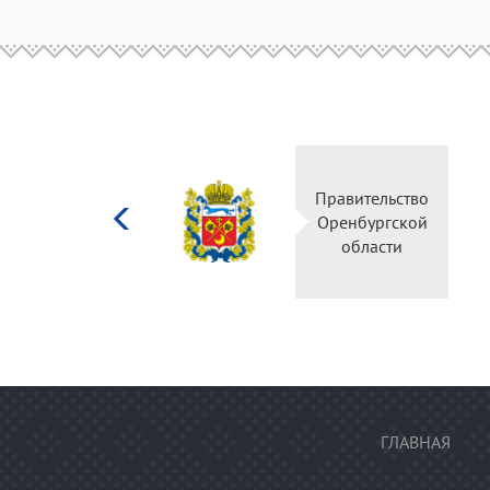
Министерство
Правительство
культуры
Оренбургской
Российской
области
федерации
ГЛАВНАЯ