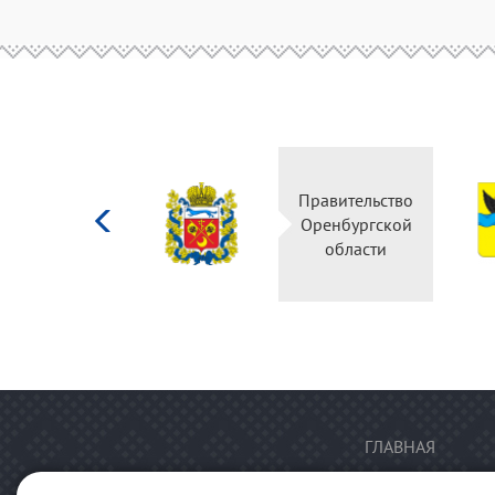
Министерство
Правительство
культуры
Оренбургской
Российской
области
федерации
ГЛАВНАЯ