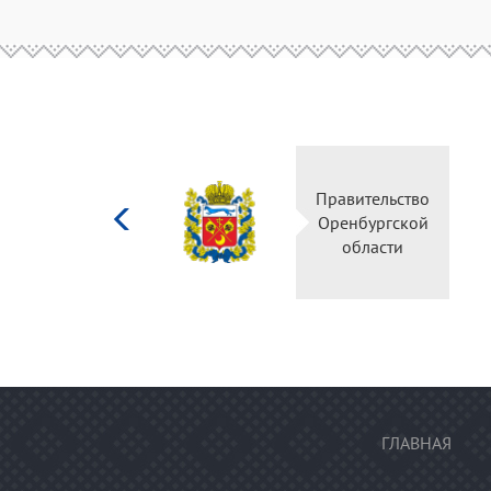
Министерство
Правительс
культуры
Оренбургск
Российской
области
федерации
ГЛАВНАЯ