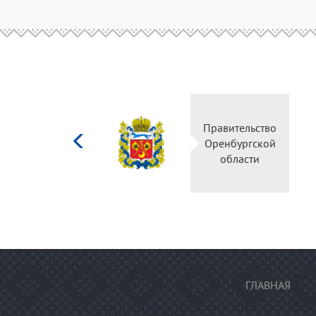
Министерство
Правительство
культуры
Оренбургской
Российской
области
федерации
ГЛАВНАЯ