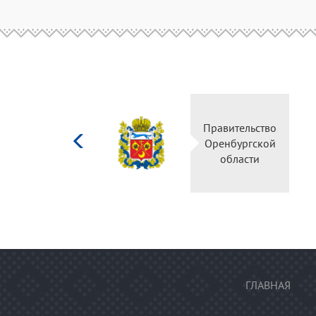
Министерство
Правительство
культуры
Оренбургской
Российской
области
федерации
ГЛАВНАЯ