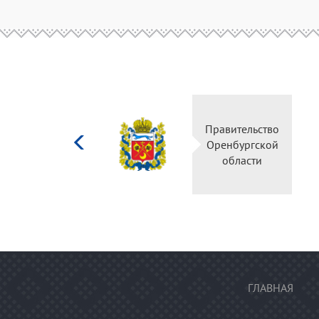
Министерство
Правительство
культуры
Оренбургской
Российской
области
федерации
ГЛАВНАЯ