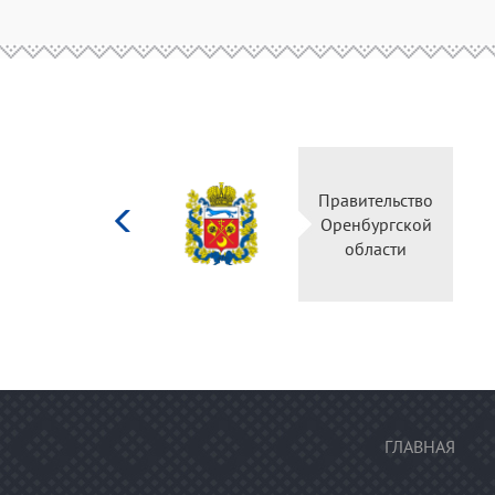
Министерство
Правитель
культуры
Оренбургс
Российской
област
федерации
ГЛАВНАЯ