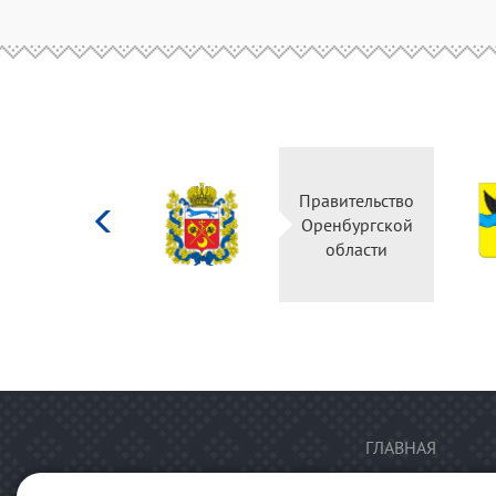
Министерство
Правительство
культуры
Оренбургской
Российской
области
федерации
ГЛАВНАЯ