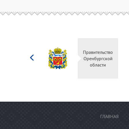
Министерство
Прави
культуры
Оренб
Российской
об
федерации
ГЛАВНАЯ