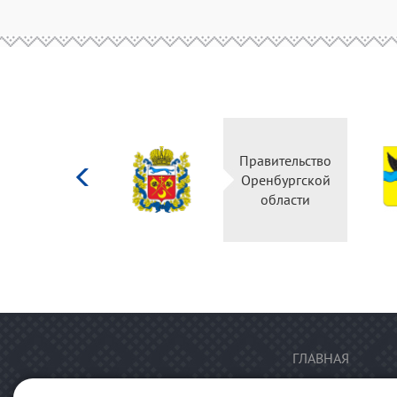
Министерство
Правительство
культуры
Оренбургской
Российской
области
федерации
ГЛАВНАЯ