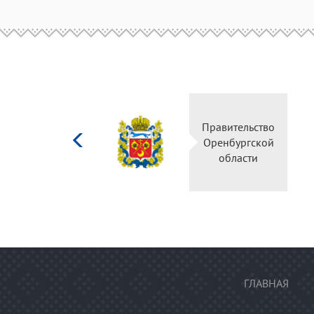
Министерство
Правительство
культуры
Оренбургской
Российской
области
федерации
ГЛАВНАЯ