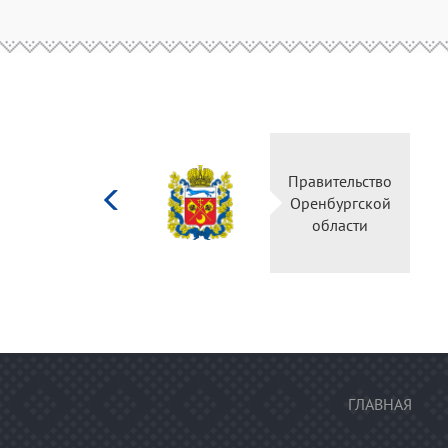
Министерство
Правительство
культуры
Оренбургской
Российской
области
федерации
ГЛАВНАЯ