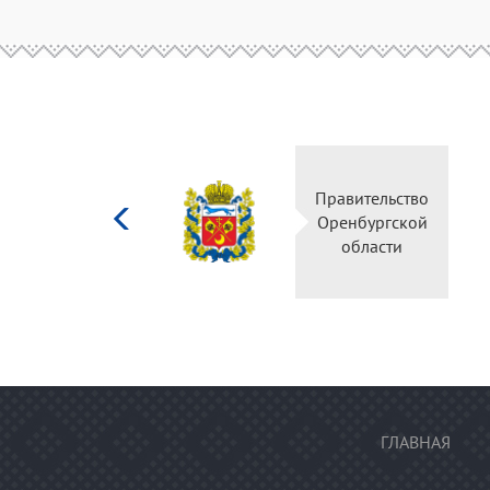
Министерство
Правительство
культуры
Оренбургской
Российской
области
федерации
ГЛАВНАЯ