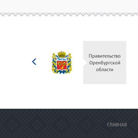
Министерство
Правительство
культуры
Оренбургской
Российской
области
федерации
ГЛАВНАЯ